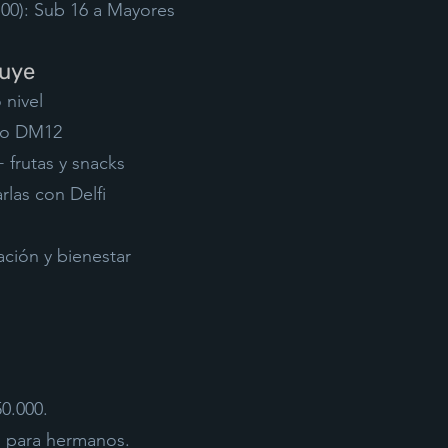
:00): Sub 16 a Mayores
luye
 nivel
go DM12
 frutas y snacks
rlas con Delfi
ción y bienestar
50.000.
o para hermanos.