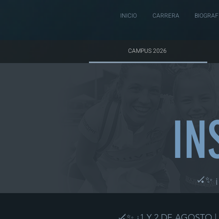
INICIO
CARRERA
BIOGRAF
CAMPUS 2026
IN
🏑✨ 
🏑✨ ¡1 Y 2 DE AGOSTO 