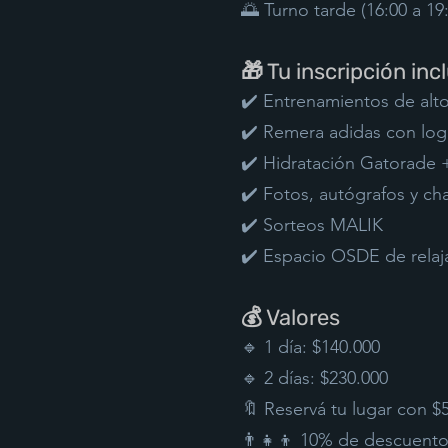
🌅 Turno tarde (16:00 a 19
🎁 Tu inscripción inc
✔️ Entrenamientos de alto
✔️ Remera adidas con lo
✔️ Hidratación Gatorade +
✔️ Fotos, autógrafos y cha
✔️ Sorteos MALIK
✔️ Espacio OSDE de relaja
💰 Valores
🔹 1 día: $140.000
🔹 2 días: $230.000
🔖 Reservá tu lugar con $
👨‍👧‍👦 10% de descuent