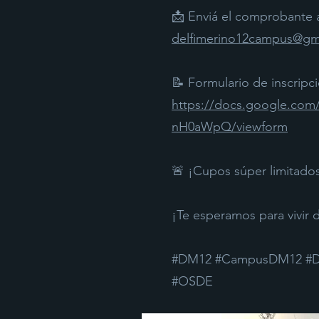
📩 Enviá el comprobante 
delfimerino12campus@gm
📝 Formulario de inscripc
https://docs.google.co
nH0aWpQ/viewform
🚨 ¡Cupos súper limitado
¡Te esperamos para vivir 
#DM12 #CampusDM12 #De
#OSDE