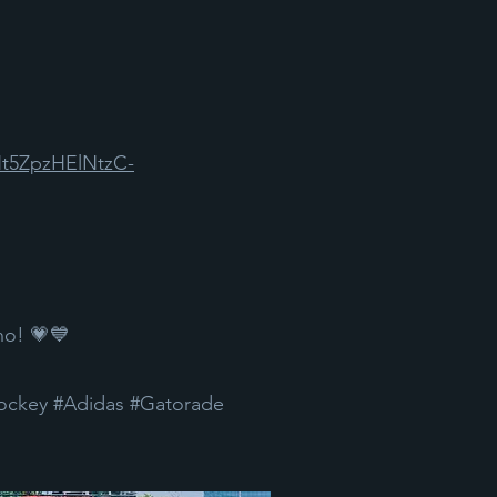
t5ZpzHElNtzC-
no! 💗💙
ckey #Adidas #Gatorade