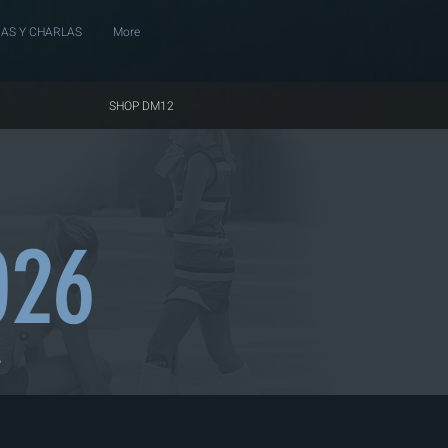
AS Y CHARLAS
More
SHOP DM12
026
