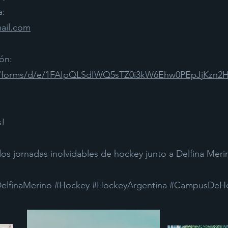
a:
ail.com
ión:
m/forms/d/e/1FAIpQLSdIWQ5sTZ0i3kW6Ehw0PEpJjKzn2H
s!
dos jornadas inolvidables de hockey junto a Delfina Meri
lfinaMerino #Hockey #HockeyArgentina #CampusDeHo